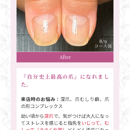
After
『自分史上最高の爪』になれまし
た。
来店時のお悩み：
深爪、爪むしり癖、爪
の形コンプレックス
幼い頃から
深爪
で、気がつけば大人になっ
てストレスを感じると指先を
いじって、む
しって（ささくれ等）
どんどん汚爪になっ