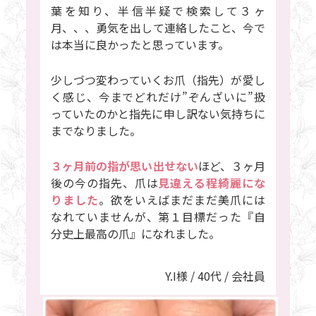
葉を知り、半信半疑で検索して３ヶ
月、、、勇気を出して連絡したこと、今で
は本当に良かったと思っています。
少しづつ変わっていくお爪（指先）が愛し
く感じ、今までどれだけ”ぞんざいに”扱
っていたのかと指先に申し訳ない気持ちに
までなりました。
３ヶ月前の指が思い出せない
ほど、３ヶ月
後の今の指先、爪は
見違える程綺麗にな
りました
。欲をいえばまだまだ美爪には
なれていませんが、第１目標だった『自
分史上最高の爪』になれました。
Y.I様 / 40代 / 会社員