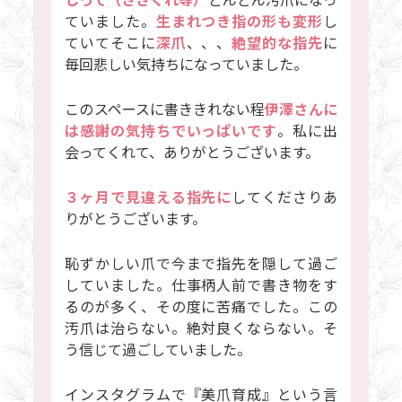
ていました。
生まれつき指の形も変形
し
ていてそこに
深爪
、、、
絶望的な指先
に
毎回悲しい気持ちになっていました。
このスペースに書ききれない程
伊澤さんに
は感謝の気持ちでいっぱいです
。私に出
会ってくれて、ありがとうございます。
３ヶ月で見違える指先に
してくださりあ
りがとうございます。
恥ずかしい爪で今まで指先を隠して過ご
していました。仕事柄人前で書き物をす
るのが多く、その度に苦痛でした。この
汚爪は治らない。絶対良くならない。そ
う信じて過ごしていました。
インスタグラムで『美爪育成』という言